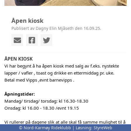
Åpen kiosk
Publisert av Dagny Elin Mjåseth den 16.09.25.
ÅPEN KIOSK
Vi har begynt å ha åpen kiosk med salg av f.eks. nystekte
lapper / vafler , toast og drikke en ettermiddag pr. uke.
Betal med Vipps ,evnt barnevipps .
Åpningstider:
Mandag/ tirsdag/ torsdag: kl 16.30-18.30
Onsdag: kl 16.00 - 18.30 /evnt 19.15
Vi rullerer på dagene slik at alle skal få samme mulighet til å
© Nord-Karmøy Rideklubb | Løsning:
StyreWeb
komme innom:)