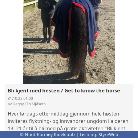
Bli kjent med hesten / Get to know the horse
31.10.22 01:00
av Dagny Elin Mjåseth
Hver lørdags ettermiddag gjennom hele høsten
inviteres flyktning- og innvandrer ungdom i alderen
13- 21 år til å bli med på gratis aktiviteten "Bli kjent
© Nord-Karmøy Rideklubb | Løsning:
StyreWeb
med hesten". Den populære aktiviteten er mulig